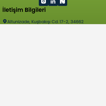
İletişim Bilgileri
Altunizade, Kuşbakışı Cd. 17-2, 34662
Üsküdar / İstanbul
bilgi@tume.org.tr
Hızlı Menü
Programlarımız
Üyeler
Paydaşlar
Gönüllü Ol
Tüme’ye Katıl
İletişim