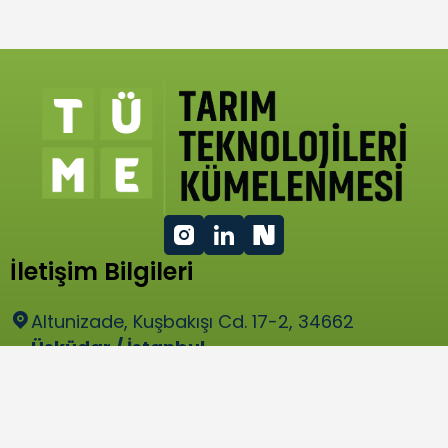
İletişim Bilgileri
Altunizade, Kuşbakışı Cd. 17-2, 34662
Üsküdar / İstanbul
bilgi@tume.org.tr
Hızlı Menü