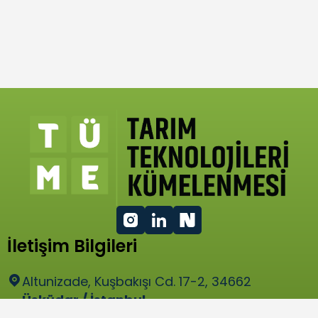
İletişim Bilgileri
Altunizade, Kuşbakışı Cd. 17-2, 34662
Üsküdar / İstanbul