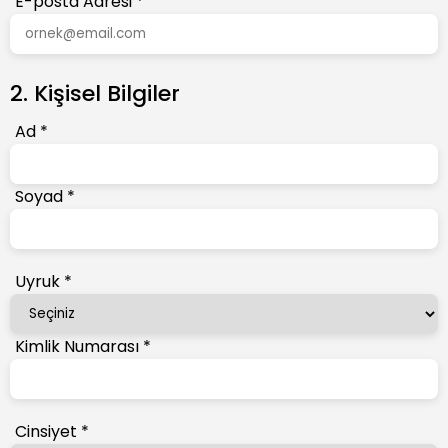
E-posta Adresi
*
2. Kişisel Bilgiler
Ad
*
Soyad
*
Uyruk
*
Kimlik Numarası
*
Cinsiyet
*