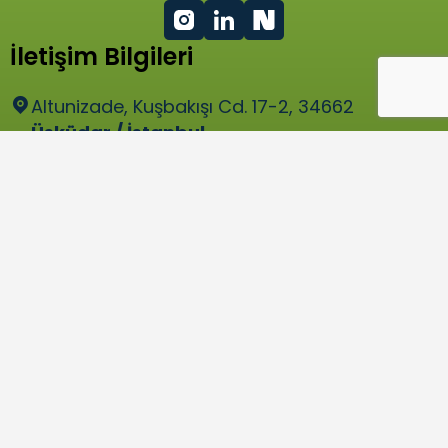
İletişim Bilgileri
Altunizade, Kuşbakışı Cd. 17-2, 34662
Üsküdar / İstanbul
bilgi@tume.org.tr
Hızlı Menü
Programlarımız
Üyeler
Paydaşlar
Gönüllü Ol
Tüme’ye Katıl
İletişim