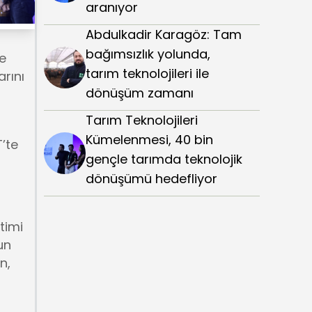
aranıyor
Abdulkadir Karagöz: Tam
bağımsızlık yolunda,
e
tarım teknolojileri ile
rını
dönüşüm zamanı
Tarım Teknolojileri
Kümelenmesi, 40 bin
T’te
gençle tarımda teknolojik
dönüşümü hedefliyor
timi
un
n,