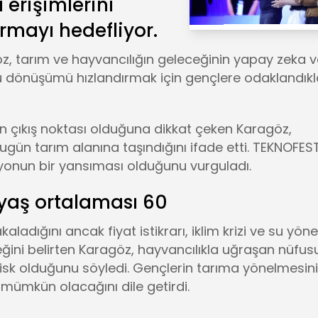
 erişimlerini
rmayı hedefliyor.
, tarım ve hayvancılığın geleceğinin yapay zeka v
bu dönüşümü hızlandırmak için gençlere odaklandıkla
rin çıkış noktası olduğuna dikkat çeken Karagöz,
ugün tarım alanına taşındığını ifade etti. TEKNOFES
izyonun bir yansıması olduğunu vurguladı.
yaş ortalaması 60
ladığını ancak fiyat istikrarı, iklim krizi ve su yöne
ğini belirten Karagöz, hayvancılıkla uğraşan nüfus
risk olduğunu söyledi. Gençlerin tarıma yönelmesini
 mümkün olacağını dile getirdi.