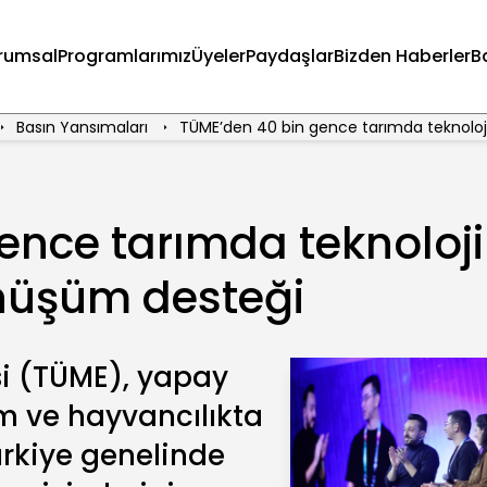
rumsal
Programlarımız
Üyeler
Paydaşlar
Bizden Haberler
B
Basın Yansımaları
TÜME’den 40 bin gence tarımda teknoloj
ence tarımda teknoloji
nüşüm desteği
i (TÜME), yapay
m ve hayvancılıkta
ürkiye genelinde