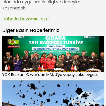
alanında uygulamalı bilgi ve deneyim
kazanacak.
Haberin Devamını oku!
Diğer Basın Haberlerimiz
YÖK Başkanı Özvar'dan MAKÜ'ye yapay zeka övgüsü!