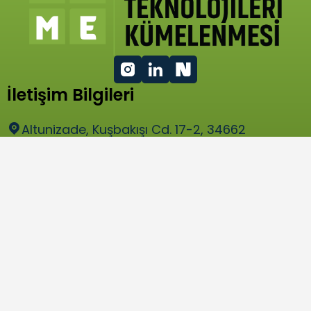
İletişim Bilgileri
Altunizade, Kuşbakışı Cd. 17-2, 34662
Üsküdar / İstanbul
bilgi@tume.org.tr
Hızlı Menü
Programlarımız
Üyeler
Paydaşlar
Gönüllü Ol