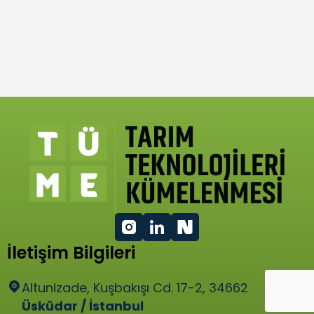
İletişim Bilgileri
Altunizade, Kuşbakışı Cd. 17-2, 34662
Üsküdar / İstanbul