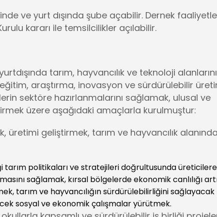
çinde ve yurt dışında şube açabilir. Dernek faaliyetle
u kararı ile temsilcilikler açılabilir.
yurtdışında tarım, hayvancılık ve teknoloji alanların
eğitim, araştırma, inovasyon ve sürdürülebilir üret
ilerin sektöre hazırlanmalarını sağlamak, ulusal ve
endirmek üzere aşağıdaki amaçlarla kurulmuştur:
k, üretimi geliştirmek, tarım ve hayvancılık alanınd
eği tarım politikaları ve stratejileri doğrultusunda üreticilere
masını sağlamak, kırsal bölgelerde ekonomik canlılığı ar
rmek, tarım ve hayvancılığın sürdürülebilirliğini sağlayacak
ecek sosyal ve ekonomik çalışmalar yürütmek.
kullarla kapsamlı ve sürdürülebilir iş birliği projele