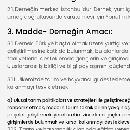
2.1. Derneğin merkezi İstanbul’dur. Dernek, yurt i
amaç doğrultusunda yürütülmesi için Yönetim Kurul
3. Madde- Derneğin Amacı:
3.1. Dernek, Türkiye başta olmak üzere yurtiçi ve 
geliştirilmesine katkıda bulunmak, bu alanlarda 
faaliyetlerini desteklemek; gençlerin ve girişimc
uluslararası iş birliği ve bilgi paylaşımını güçl
3.1.1. Ülkemizde tarım ve hayvancılığı destekleme
kalkınmayı teşvik etmek
a) Ulusal tarım politikaları ve stratejileri ile geliştirec
rehberlik etmek, modern tarım tekniklerinin yaygınlaş
projeler geliştirmek, yerel üretim zincirlerini güçlendi
girişimlerde bulunmak ve kırsal kalkınmayı destekley
3.1.2. Tarım ve hayvancılık alanında eğitim veren o