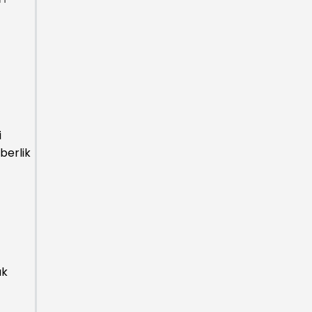
i
berlik
ak