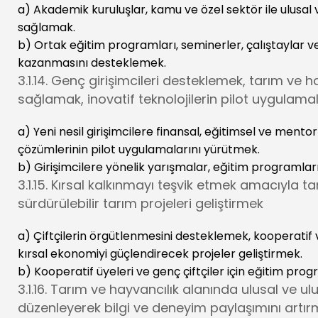
a) Akademik kuruluşlar, kamu ve özel sektör ile ulusal ve 
sağlamak.
b) Ortak eğitim programları, seminerler, çalıştaylar v
kazanmasını desteklemek.
3.1.14. Genç girişimcileri desteklemek, tarım ve 
sağlamak, inovatif teknolojilerin pilot uygulama
a) Yeni nesil girişimcilere finansal, eğitimsel ve mento
çözümlerinin pilot uygulamalarını yürütmek.
b) Girişimcilere yönelik yarışmalar, eğitim programları
3.1.15. Kırsal kalkınmayı teşvik etmek amacıyla tar
sürdürülebilir tarım projeleri geliştirmek
a) Çiftçilerin örgütlenmesini desteklemek, kooperatif v
kırsal ekonomiyi güçlendirecek projeler geliştirmek.
b) Kooperatif üyeleri ve genç çiftçiler için eğitim pr
3.1.16. Tarım ve hayvancılık alanında ulusal ve u
düzenleyerek bilgi ve deneyim paylaşımını artı