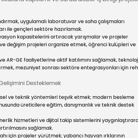
ndırmak, uygulamalı laboratuvar ve saha çalışmaları
ı ile gençleri sektöre hazırlamak.
ovasyon kapasitelerini artıracak yarışmalar ve projeler
ve değişim projeleri organize etmek, öğrenci kulüpleri ve
e AR-GE faaliyetlerine aktif katılımını sağlamak, teknoloj
ermek, mezuniyet sonrası sektöre entegrasyonları için reh
rk Gelişimini Desteklemek
ilimsel ve teknik yöntemleri teşvik etmek; modern besleme
onusunda üreticilere eğitim, danışmanlık ve teknik destek
nerlik hizmetleri ve dijital takip sistemlerini yaygınlaştırar
artırılmasını sağlamak.
slahı için projeler yürütmek; yabancı hayvan ırklarının