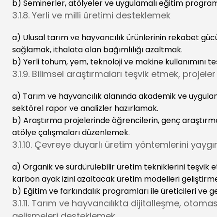
b) Seminerler, atölyeler ve uygulamalı eğitim programlar
3.1.8. Yerli ve milli üretimi desteklemek
a) Ulusal tarım ve hayvancılık ürünlerinin rekabet gücün
sağlamak, ithalata olan bağımlılığı azaltmak.
b) Yerli tohum, yem, teknoloji ve makine kullanımını t
3.1.9. Bilimsel araştırmaları teşvik etmek, proje
a) Tarım ve hayvancılık alanında akademik ve uygulamal
sektörel rapor ve analizler hazırlamak.
b) Araştırma projelerinde öğrencilerin, genç araştırmac
atölye çalışmaları düzenlemek.
3.1.10. Çevreye duyarlı üretim yöntemlerini yayg
a) Organik ve sürdürülebilir üretim tekniklerini teşvi
karbon ayak izini azaltacak üretim modelleri geliştirm
b) Eğitim ve farkındalık programları ile üreticileri ve
3.1.11. Tarım ve hayvancılıkta dijitalleşme, oto
gelişmeleri desteklemek