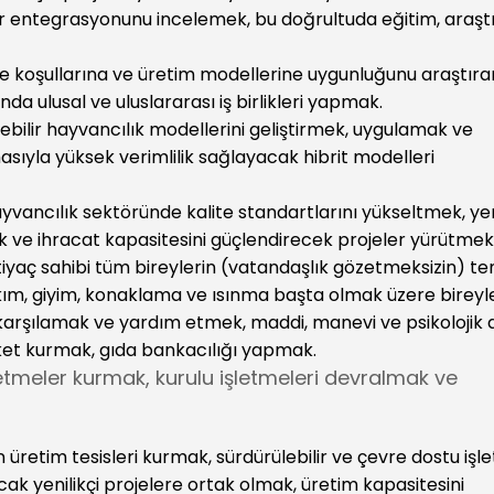
ilir entegrasyonunu incelemek, bu doğrultuda eğitim, araş
me koşullarına ve üretim modellerine uygunluğunu araştıra
anda ulusal ve uluslararası iş birlikleri yapmak.
bilir hayvancılık modellerini geliştirmek, uygulamak ve
sıyla yüksek verimlilik sağlayacak hibrit modelleri
hayvancılık sektöründe kalite standartlarını yükseltmek, yer
rmak ve ihracat kapasitesini güçlendirecek projeler yürütmek
ihtiyaç sahibi tüm bireylerin (vatandaşlık gözetmeksizin) t
el bakım, giyim, konaklama ve ısınma başta olmak üzere bireyl
nı karşılamak ve yardım etmek, maddi, manevi ve psikolojik
et kurmak, gıda bankacılığı yapmak.
letmeler kurmak, kurulu işletmeleri devralmak ve
n üretim tesisleri kurmak, sürdürülebilir ve çevre dostu iş
k yenilikçi projelere ortak olmak, üretim kapasitesini