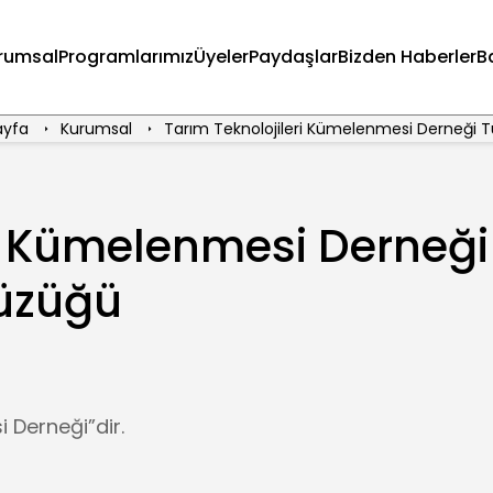
rumsal
Programlarımız
Üyeler
Paydaşlar
Bizden Haberler
B
ayfa
Kurumsal
Tarım Teknolojileri Kümelenmesi Derneği 
ri Kümelenmesi Derneği
üzüğü
i Derneği”dir.