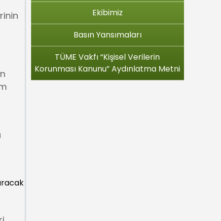
Ekibimiz
rinin
Basın Yansımaları
TÜME Vakfı “Kişisel Verilerin
Korunması Kanunu” Aydınlatma Metni
ın
im
a
tıracak
ri