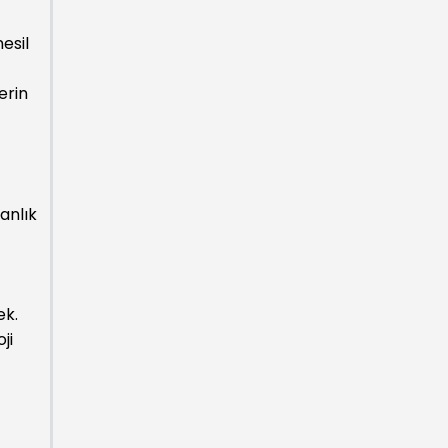
esil
erin
anlık
ek.
ji