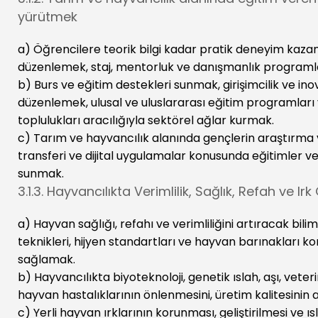
yürütmek
a) Öğrencilere teorik bilgi kadar pratik deneyim kaza
düzenlemek, staj, mentorluk ve danışmanlık programlar
b) Burs ve eğitim destekleri sunmak, girişimcilik ve in
düzenlemek, ulusal ve uluslararası eğitim programları 
toplulukları aracılığıyla sektörel ağlar kurmak.
c) Tarım ve hayvancılık alanında gençlerin araştırma v
transferi ve dijital uygulamalar konusunda eğitimler v
sunmak.
3.1.3. Hayvancılıkta Verimlilik, Sağlık, Refah ve I
a) Hayvan sağlığı, refahı ve verimliliğini artıracak b
teknikleri, hijyen standartları ve hayvan barınakları k
sağlamak.
b) Hayvancılıkta biyoteknoloji, genetik ıslah, aşı, veteri
hayvan hastalıklarının önlenmesini, üretim kalitesinin 
c) Yerli hayvan ırklarının korunması, geliştirilmesi ve ı