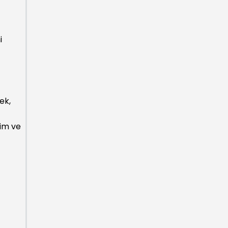
i
ek,
tim ve