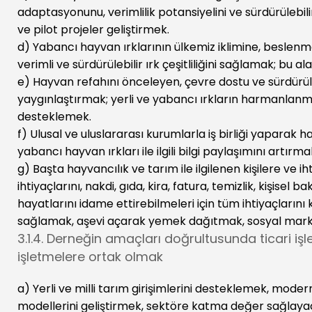
adaptasyonunu, verimlilik potansiyelini ve sürdürüleb
ve pilot projeler geliştirmek.
d) Yabancı hayvan ırklarının ülkemiz iklimine, beslen
verimli ve sürdürülebilir ırk çeşitliliğini sağlamak; bu al
e) Hayvan refahını önceleyen, çevre dostu ve sürdürüle
yaygınlaştırmak; yerli ve yabancı ırkların harmanlanma
desteklemek.
f) Ulusal ve uluslararası kurumlarla iş birliği yaparak 
yabancı hayvan ırkları ile ilgili bilgi paylaşımını artı
g) Başta hayvancılık ve tarım ile ilgilenen kişilere ve 
ihtiyaçlarını, nakdi, gıda, kira, fatura, temizlik, kişis
hayatlarını idame ettirebilmeleri için tüm ihtiyaçları
sağlamak, aşevi açarak yemek dağıtmak, sosyal mark
3.1.4. Derneğin amaçları doğrultusunda ticari iş
işletmelere ortak olmak
a) Yerli ve milli tarım girişimlerini desteklemek, moder
modellerini geliştirmek, sektöre katma değer sağlayaca