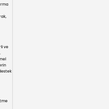
tırma
rak,
li ve
.
emel
erin
 destek
letme