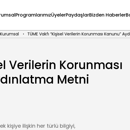
rumsal
Programlarımız
Üyeler
Paydaşlar
Bizden Haberler
B
Kurumsal
TÜME Vakfı “Kişisel Verilerin Korunması Kanunu” Ay
el Verilerin Korunması
dınlatma Metni
k kişiye ilişkin her türlü bilgiyi,