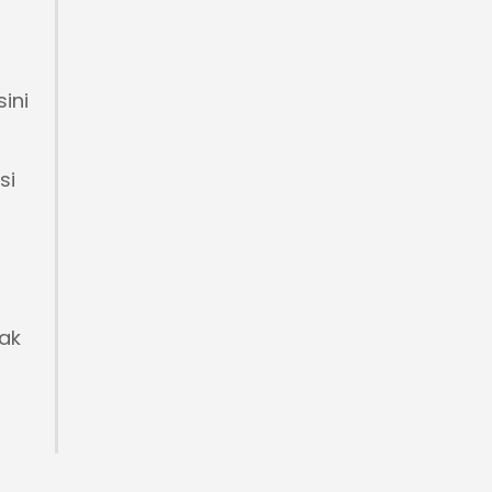
sini
si
mak