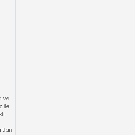
n ve
 ile
lı
tları