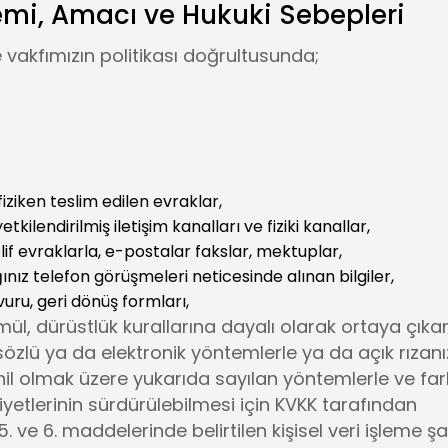
emi, Amacı ve Hukuki Sebepleri
 vakfımızın politikası doğrultusunda;
iziken teslim edilen evraklar,
lendirilmiş iletişim kanalları ve fiziki kanallar,
if evraklarla, e-postalar fakslar, mektuplar,
ığınız telefon görüşmeleri neticesinde alınan bilgiler,
vuru, geri dönüş formları,
mül, dürüstlük kurallarına dayalı olarak ortaya çıka
sözlü ya da elektronik yöntemlerle ya da açık rızanız
de dahil olmak üzere yukarıda sayılan yöntemlerle ve fark
yetlerinin sürdürülebilmesi için KVKK tarafından
 ve 6. maddelerinde belirtilen kişisel veri işleme şar