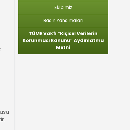
Ekibimiz
Basın Yansımaları
TÜME Vakfı “Kişisel Verilerin
Korunması Kanunu” Aydınlatma
Metni
k
lusu
r.