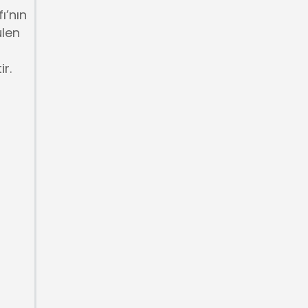
ı’nın
ülen
ir.