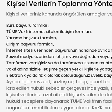
Kişisel Verilerin Toplanma Yönt
Kişisel verileriniz kanunda öngörülen amaçlar ve
Burs başvuru formları,
TÜME Vakfı internet siteleri iletişim formları,
Yarışma başvuru formları,
Girişim başvuru formları,
İnternet sitesi üzerinden başvurunun haricinde ayrıca f
Sosyal medya üzerinden iletişim veya doğrudan veya yetki
Tarafımıza verdiğiniz ya da tarafımızca istenen muhtel
Vakıf adına sizinle iletişime geçen yetkili kişilerle yapt
Elektronik ya da fiziki olarak doldurduğunuz üyelik, baş
Ayrıca ilgili mevzuat, sözleşme, talep, genel tea
icra edilen hukuki sebepler çerçevesinde yazılı, 
kişisel verileriniz, özel nitelikli kişisel veriler 
hukuki sebeplere dayanarak TÜME Vakfı’nın faali
öngörülen temel ilkelere uygun olarak, KVKK’nın 5.