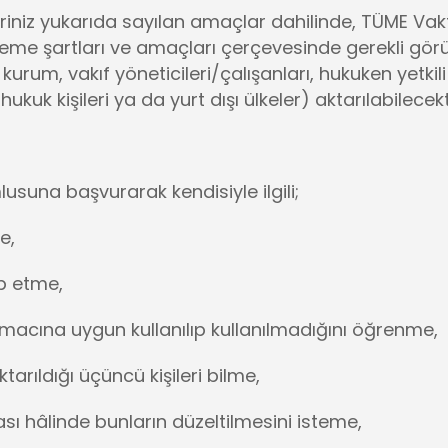
leriniz yukarıda sayılan amaçlar dahilinde, TÜME Vakf
 işleme şartları ve amaçları çerçevesinde gerekli gör
kurum, vakıf yöneticileri/çalışanları, hukuken yetkili
kuk kişileri ya da yurt dışı ülkeler) aktarılabilecekt
usuna başvurarak kendisiyle ilgili;
e,
ep etme,
 amacına uygun kullanılıp kullanılmadığını öğrenme,
ktarıldığı üçüncü kişileri bilme,
ması hâlinde bunların düzeltilmesini isteme,