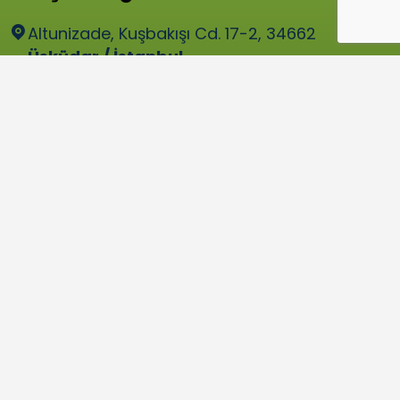
Altunizade, Kuşbakışı Cd. 17-2, 34662
Üsküdar / İstanbul
bilgi@tume.org.tr
Hızlı Menü
Programlarımız
Üyeler
Paydaşlar
Gönüllü Ol
Tüme’ye Katıl
İletişim
© Tüm Hakları Saklıdır. 2026.
KVKK