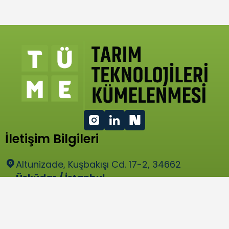
İletişim Bilgileri
Altunizade, Kuşbakışı Cd. 17-2, 34662
Üsküdar / İstanbul
bilgi@tume.org.tr
Hızlı Menü